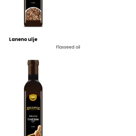
Laneno ulje
Flaxseed oil