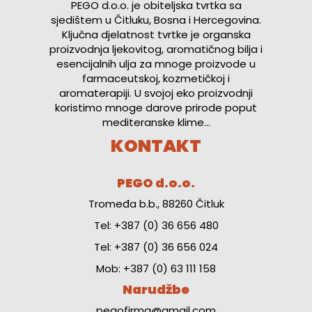
PEGO d.o.o. je obiteljska tvrtka sa
sjedištem u Čitluku, Bosna i Hercegovina.
Ključna djelatnost tvrtke je organska
proizvodnja ljekovitog, aromatičnog bilja i
esencijalnih ulja za mnoge proizvode u
farmaceutskoj, kozmetičkoj i
aromaterapiji. U svojoj eko proizvodnji
koristimo mnoge darove prirode poput
mediteranske klime...
KONTAKT
PEGO d.o.o.
Tromeđa b.b., 88260 Čitluk
Tel: +387 (0) 36 656 480
Tel: +387 (0) 36 656 024
Mob: +387 (0) 63 111 158
Narudžbe
pegofirma@gmail.com